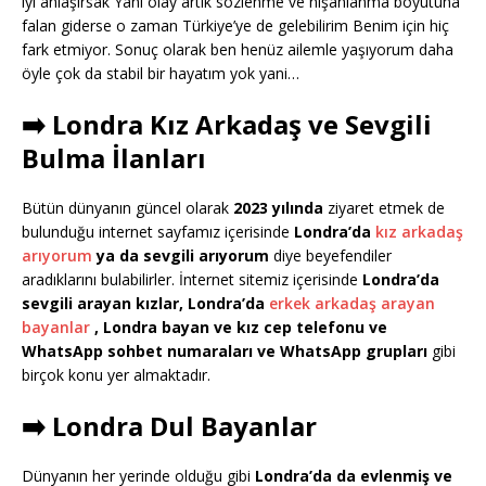
iyi anlaşırsak Yani olay artık sözlenme ve nişanlanma boyutuna
falan giderse o zaman Türkiye’ye de gelebilirim Benim için hiç
fark etmiyor. Sonuç olarak ben henüz ailemle yaşıyorum daha
öyle çok da stabil bir hayatım yok yani…
➡️ Londra Kız Arkadaş ve Sevgili
Bulma İlanları
Bütün dünyanın güncel olarak
2023 yılında
ziyaret etmek de
bulunduğu internet sayfamız içerisinde
Londra’da
kız arkadaş
arıyorum
ya da sevgili arıyorum
diye beyefendiler
aradıklarını bulabilirler. İnternet sitemiz içerisinde
Londra’da
sevgili arayan kızlar, Londra’da
erkek arkadaş arayan
bayanlar
, Londra bayan ve kız cep telefonu ve
WhatsApp sohbet numaraları ve WhatsApp grupları
gibi
birçok konu yer almaktadır.
➡️ Londra Dul Bayanlar
Dünyanın her yerinde olduğu gibi
Londra’da da evlenmiş ve