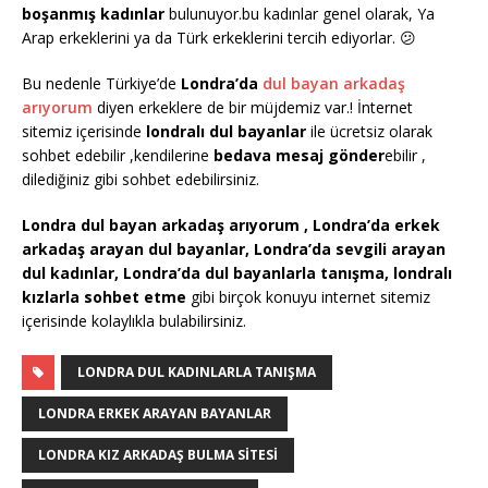
boşanmış kadınlar
bulunuyor.bu kadınlar genel olarak, Ya
Arap erkeklerini ya da Türk erkeklerini tercih ediyorlar. 😕
Bu nedenle Türkiye’de
Londra’da
dul bayan arkadaş
arıyorum
diyen erkeklere de bir müjdemiz var.! İnternet
sitemiz içerisinde
londralı dul bayanlar
ile ücretsiz olarak
sohbet edebilir ,kendilerine
bedava mesaj gönder
ebilir ,
dilediğiniz gibi sohbet edebilirsiniz.
Londra dul bayan arkadaş arıyorum , Londra’da erkek
arkadaş arayan dul bayanlar, Londra’da sevgili arayan
dul kadınlar, Londra’da dul bayanlarla tanışma, londralı
kızlarla sohbet etme
gibi birçok konuyu internet sitemiz
içerisinde kolaylıkla bulabilirsiniz.
LONDRA DUL KADINLARLA TANIŞMA
LONDRA ERKEK ARAYAN BAYANLAR
LONDRA KIZ ARKADAŞ BULMA SITESI