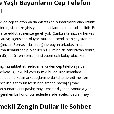
 Yaşlı Bayanların Cep Telefon
ı
ki de cep telefon ya da WhatsApp numaralarını alabilirsiniz
eren, sitemize giriş yapan insanların da ne aradı bellidir. Bu
lde tereddüt etmenize gerek yok. Çünkü sitemizdeki herkes
arayışı içerisinde oluyor. burada önemli olan şey sizin ne
adığınızdır. Sonrasında istediğiniz bayan arkadaşımıza
şma fırsatını sahip olabilirsiniz. Birbirinizle tanıştıktan sonra,
nızı düşündükten sonra gerisi zaten çok kolay olacaktır.
hiç muhabbet etmedikleri erkekleri cep telefon ya da
ıkçası. Çünkü biliyorsunuz ki bu devirde insanlara
u nedenle kadın arkadaşlarımız da rahatsız edilmekten
elikle sitemizin içerisinde sizlerle mesajlaşmak,
on numaralarını paylaşmayı tercih ediyorlar. Sonuçta gönül
i gereken bir konu. Bu nedenle sizde aceleci davranmayın
mekli Zengin Dullar ile Sohbet