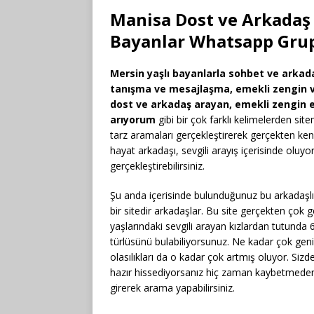
Manisa Dost ve Arkadaş 
Bayanlar Whatsapp Grup
Mersin yaşlı bayanlarla sohbet ve arkadaş
tanışma ve mesajlaşma,
emekli
zengin v
dost ve arkadaş arayan,
emekli
zengin e
arıyorum
gibi bir çok farklı kelimelerden sit
tarz aramaları gerçekleştirerek gerçekten kend
hayat arkadaşı, sevgili arayış içerisinde oluyorl
gerçekleştirebilirsiniz.
Şu anda içerisinde bulunduğunuz bu arkadaşlık
bir sitedir arkadaşlar. Bu site gerçekten çok g
yaşlarındaki sevgili arayan kızlardan tutund
türlüsünü bulabiliyorsunuz. Ne kadar çok geniş
olasılıkları da o kadar çok artmış oluyor. Sizd
hazır hissediyorsanız hiç zaman kaybetmeden
girerek arama yapabilirsiniz.