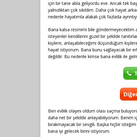
için bir tane abla geliyordu eve. Ancak tek ba
yalnızlıktan çok sıkıldım. Daha çok hayat arka
nedenle hayatımla alakalı çok fazlada ayrıntı
Bana kalsa resmimi bile göndermeyecektim a
isteyenler kendilerini güzel bir şekilde tanıtı
kişilere, anlaşabileceğimi düşündüğüm kişilere 
hayat istiyorum. Bana bunu sağlayacak bir e
değildir. Bu nedenle kimse bana evlilik ile gelm
T
Diğer
Ben evlilik olayını oldum olası saçma buluyord
daha net bir şekilde anlayabiliyorum. Benim i
bırakmayacak bir sevgili. Başka hiçbir isteği
bana iyi gelecek birini istiyorum.