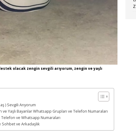
Z
estek olacak zengin sevgili arıyorum, zengin ve yaşlı
ş ) Sevgili Arıyorum
 ve Yaşlı Bayanlar Whatsapp Grupları ve Telefon Numaraları
p Telefon ve Whatsapp Numaraları
e Sohbet ve Arkadaşlık