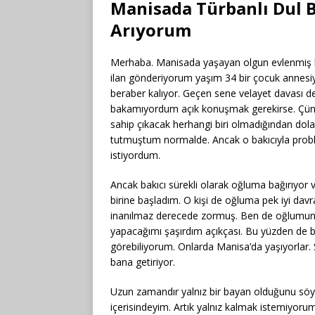
Manisada Türbanlı Dul B
Arıyorum
Merhaba. Manisada yaşayan olgun evlenmiş bo
ilan gönderiyorum yaşım 34 bir çocuk annesiy
beraber kalıyor. Geçen sene velayet davası
bakamıyordum açık konuşmak gerekirse. Çü
sahip çıkacak herhangi biri olmadığından dol
tutmuştum normalde. Ancak o bakıcıyla proble
istiyordum.
Ancak bakıcı sürekli olarak oğluma bağırıyor 
birine başladım. O kişi de oğluma pek iyi da
inanılmaz derecede zormuş. Ben de oğlumun d
yapacağımı şaşırdım açıkçası. Bu yüzden de 
görebiliyorum. Onlarda Manisa’da yaşıyorla
bana getiriyor.
Uzun zamandır yalnız bir bayan olduğunu söyl
içerisindeyim. Artık yalnız kalmak istemiy