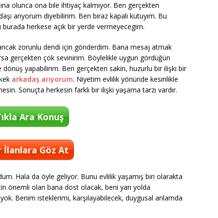
şına olunca ona bile ihtiyaç kalmıyor. Ben gerçekten
daşı arıyorum diyebilirim. Ben biraz kapalı kutuyım. Bu
yı burada herkese açık bir yerde vermeyecegim.
ncak zorunlu dendi için gönderdim. Bana mesaj atmak
rlarsa gerçekten çok sevinirim. Böylelikle uygun gördüğün
dönüş yapabilirim. Ben gerçekten sakin, huzurlu bir ilişki bir
rkek
arkadaş arıyorum
. Niyetim evlilik yönünde kesinlikle
esin. Sonuçta herkesin farklı bir ilişki yaşama tarzı vardır.
ıkla Ara Konuş
 İlanlara Göz At
um. Hala da öyle geliyor. Bunu evlilik yaşamış biri olarakta
çin önemli olan bana dost olacak, beni yarı yolda
m yok. Benim isteklerimi, karşılayabilecek, duygusal anlamda