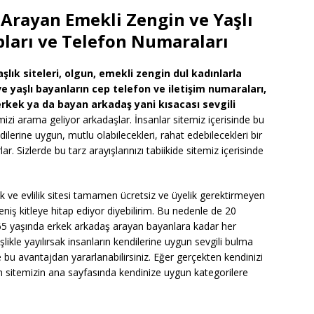
Arayan Emekli Zengin ve Yaşlı
ları ve Telefon Numaraları
lık siteleri, olgun,
emekli
zengin dul kadınlarla
e yaşlı bayanların cep telefon ve iletişim numaraları,
rkek ya da bayan arkadaş yani kısacası sevgili
emizi arama geliyor arkadaşlar. İnsanlar sitemiz içerisinde bu
ilerine uygun, mutlu olabilecekleri, rahat edebilecekleri bir
ar. Sizlerde bu tarz arayışlarınızı tabiikide sitemiz içerisinde
 ve evlilik sitesi tamamen ücretsiz ve üyelik gerektirmeyen
eniş kitleye hitap ediyor diyebilirim. Bu nedenle de 20
a 65 yaşında erkek arkadaş arayan bayanlara kadar her
likle yayılırsak insanların kendilerine uygun sevgili bulma
e bu avantajdan yararlanabilirsiniz. Eğer gerçekten kendinizi
 sitemizin ana sayfasında kendinize uygun kategorilere