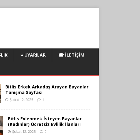
LIK
» UYARILAR
☎ İLETIŞIM
Bitlis Erkek Arkadaş Arayan Bayanlar
Tanışma Sayfası
Şubat 12, 2025
1
Bitlis Evlenmek İsteyen Bayanlar
(Kadınlar) Ücretsiz Evlilik İlanları
Şubat 12, 2025
0