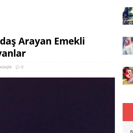
daş Arayan Emekli
yanlar
adaşlık
0
B