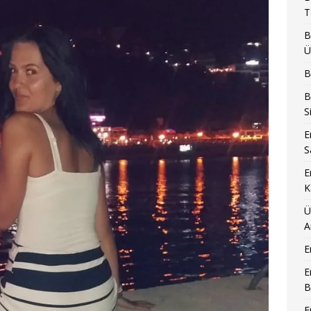
T
B
Ü
B
B
S
E
S
E
K
Ü
A
E
E
B
E