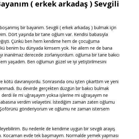
ayanım ( erkek arkadaş ) Sevgili
şanmış bir bayanım. Sevgili ( erkek arkadaş ) bulmak için
im. Dört yaşında bir tane oğlum var. Kendisi babasıyla
 değişti. Çünkü ben hem kendime hem de çocuğuma
nkü benim bu dünyada kimsem yok. Ne ailem ne de bana
ayı inanılmaz derecede zorlanıyordum. oğluma bir tane bakıcı
m yaşadım. Ben oğlumun güzel ve iyi yetiştirilmesini
ve kötü davranıyordu. Sonrasında onu işten çıkarttım ve yeni
vranmadı. Bu devirde gerçekten düzgün bir bakıcı bulmak
erdi ile mi uğraşayım yoksa işlerine mi uğraşayım ne
babasına verdim velayetini. İstediğim zaman zaten oğlumu
r. Şoförünü gönderiyorum ve oğlumu ne zaman istersem
eyebilirim. Bu nedenle de kendime uygun bir sevgili arayış
orum. Kocaman evde tek başımayım. Normalde yemek yapması