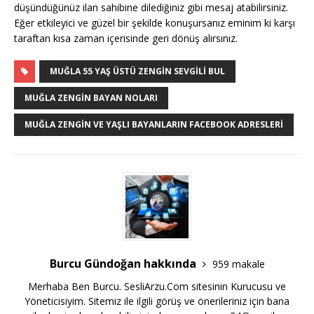
düşündüğünüz ilan sahibine dilediğiniz gibi mesaj atabilirsiniz.
Eğer etkileyici ve güzel bir şekilde konuşursanız eminim ki karşı
taraftan kısa zaman içerisinde geri dönüş alırsınız.
MUĞLA 55 YAŞ ÜSTÜ ZENGIN SEVGILI BUL
MUĞLA ZENGIN BAYAN NOLARI
MUĞLA ZENGIN VE YAŞLI BAYANLARIN FACEBOOK ADRESLERI
Burcu Gündoğan hakkında
959 makale
Merhaba Ben Burcu. SesliArzu.Com sitesinin Kurucusu ve
Yöneticisiyim. Sitemiz ile ilgili görüş ve önerileriniz için bana