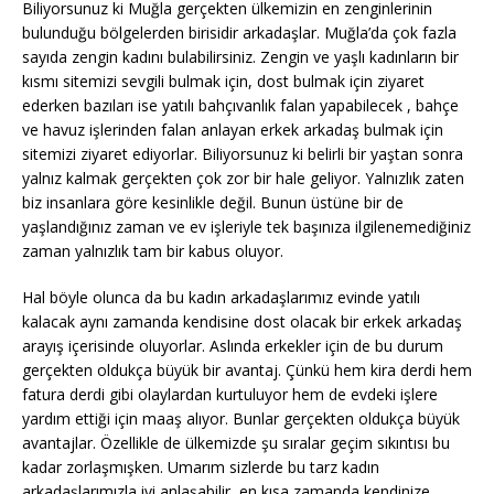
Biliyorsunuz ki Muğla gerçekten ülkemizin en zenginlerinin
bulunduğu bölgelerden birisidir arkadaşlar. Muğla’da çok fazla
sayıda zengin kadını bulabilirsiniz. Zengin ve yaşlı kadınların bir
kısmı sitemizi sevgili bulmak için, dost bulmak için ziyaret
ederken bazıları ise yatılı bahçıvanlık falan yapabilecek , bahçe
ve havuz işlerinden falan anlayan erkek arkadaş bulmak için
sitemizi ziyaret ediyorlar. Biliyorsunuz ki belirli bir yaştan sonra
yalnız kalmak gerçekten çok zor bir hale geliyor. Yalnızlık zaten
biz insanlara göre kesinlikle değil. Bunun üstüne bir de
yaşlandığınız zaman ve ev işleriyle tek başınıza ilgilenemediğiniz
zaman yalnızlık tam bir kabus oluyor.
Hal böyle olunca da bu kadın arkadaşlarımız evinde yatılı
kalacak aynı zamanda kendisine dost olacak bir erkek arkadaş
arayış içerisinde oluyorlar. Aslında erkekler için de bu durum
gerçekten oldukça büyük bir avantaj. Çünkü hem kira derdi hem
fatura derdi gibi olaylardan kurtuluyor hem de evdeki işlere
yardım ettiği için maaş alıyor. Bunlar gerçekten oldukça büyük
avantajlar. Özellikle de ülkemizde şu sıralar geçim sıkıntısı bu
kadar zorlaşmışken. Umarım sizlerde bu tarz kadın
arkadaşlarımızla iyi anlaşabilir, en kısa zamanda kendinize