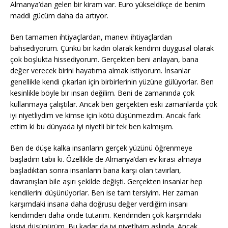
Almanya’dan gelen bir kiram var. Euro yükseldikçe de benim
maddi gücüm daha da artıyor.
Ben tamamen ihtiyaçlardan, manevi ihtiyaçlardan
bahsediyorum. Çünkü bir kadın olarak kendimi duygusal olarak
çok boşlukta hissediyorum. Gerçekten beni anlayan, bana
değer verecek birini hayatıma almak istiyorum. İnsanlar
genellikle kendi çıkarları için birbirlerinin yüzüne gülüyorlar. Ben
kesinlikle böyle bir insan değilim. Beni de zamanında çok
kullanmaya çalıştılar. Ancak ben gerçekten eski zamanlarda çok
iyi niyetliydim ve kimse için kötü düşünmezdim. Ancak fark
ettim ki bu dünyada iyi niyetli bir tek ben kalmışım.
Ben de düşe kalka insanların gerçek yüzünü öğrenmeye
başladım tabii ki. Özellikle de Almanya’dan ev kirası almaya
başladıktan sonra insanların bana karşı olan tavırları,
davranışları bile aşırı şekilde değişti. Gerçekten insanlar hep
kendilerini düşünüyorlar. Ben ise tam tersiyim. Her zaman
karşımdaki insana daha doğrusu değer verdiğim insanı
kendimden daha önde tutarım. Kendimden çok karşımdaki
kişiyi düşünürüm. Bu kadar da iyi niyetliyim aslında. Ancak