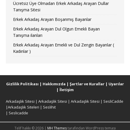
Ücretsiz Üye Olmadan Erkek Arkadaş Arayan Dullar
Tanışma Sitesi
Erkek Arkadaş Arayan Boşanmış Bayanlar
Erkek Arkadaş Arayan Dul Olgun Emekli Bayan
Tanışma ilanları
Erkek Arkadaş Arayan Emekli ve Dul Zengin Bayanlar (
Kadınlar )
Gizlilik Politikası
|
Hakkımızda
|
Şartlar ve Kurallar
|
Uyarılar
|
İletişim
Arkadaşlık Sitesi
|
Arkadaşlık Sitesi
|
Arkadaşlık Sitesi
|
SesliCadde
|
Arkadaşlık Siteleri
|
Seslihit
|
Seslicadde
Telif hakkı © 2026 |
MH Themes
tarafından WordPress teması