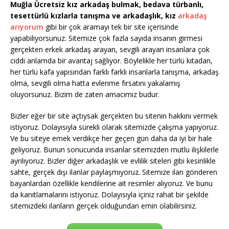
Muğla Ücretsiz kız arkadaş bulmak, bedava türbanlı,
tesettürlü kızlarla tanışma ve arkadaşlık, kız
arkadaş
arıyorum
gibi bir çok aramayı tek bir site içerisinde
yapabiliyorsunuz. Sitemize çok fazla sayıda insanın girmesi
gerçekten erkek arkadaş arayan, sevgili arayan insanlara çok
ciddi anlamda bir avantaj sağlıyor. Böylelikle her türlü kıtadan,
her türlü kafa yapısından farklı farklı insanlarla tanışma, arkadaş
olma, sevgili olma hatta evlenme fırsatını yakalamış
oluyorsunuz. Bizim de zaten amacımız budur.
Bizler eğer bir site açtıysak gerçekten bu sitenin hakkını vermek
istiyoruz. Dolayısıyla sürekli olarak sitemizde çalışma yapıyoruz.
Ve bu siteye emek verdikçe her geçen gün daha da iyi bir hale
geliyoruz. Bunun sonucunda insanlar sitemizden mutlu ilişkilerle
ayrılıyoruz. Bizler diğer arkadaşlık ve evlilik siteleri gibi kesinlikle
sahte, gerçek dışı ilanlar paylaşmıyoruz. Sitemize ilan gönderen
bayanlardan özellikle kendilerine ait resimler alıyoruz. Ve bunu
da kanıtlamalarını istiyoruz. Dolayısıyla içiniz rahat bir şekilde
sitemizdeki ilanların gerçek olduğundan emin olabilirsiniz.