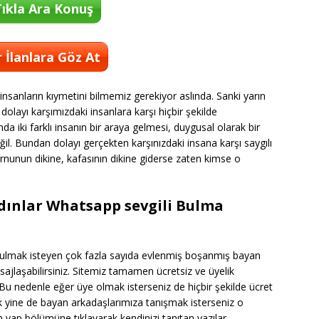
ıkla Ara Konuş
 İlanlara Göz At
 insanların kıymetini bilmemiz gerekiyor aslında. Sanki yarın
olayı karşımızdaki insanlara karşı hiçbir şekilde
 iki farklı insanın bir araya gelmesi, duygusal olarak bir
il. Bundan dolayı gerçekten karşınızdaki insana karşı saygılı
urnunun dikine, kafasının dikine giderse zaten kimse o
adınlar Whatsapp sevgili Bulma
ulmak isteyen çok fazla sayıda evlenmiş boşanmış bayan
sajlaşabilirsiniz. Sitemiz tamamen ücretsiz ve üyelik
 Bu nedenle eğer üye olmak isterseniz de hiçbir şekilde ücret
 yine de bayan arkadaşlarımıza tanışmak isterseniz o
 yap bölümüne tıklayarak kendinizi tanıtan yazılar