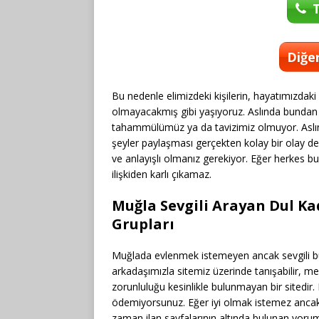
T
Diğer
Bu nedenle elimizdeki kişilerin, hayatımızdaki
olmayacakmış gibi yaşıyoruz. Aslında bundan d
tahammülümüz ya da tavizimiz olmuyor. Aslında
şeyler paylaşması gerçekten kolay bir olay değ
ve anlayışlı olmanız gerekiyor. Eğer herkes b
ilişkiden karlı çıkamaz.
Muğla Sevgili Arayan Dul K
Grupları
Muğlada evlenmek istemeyen ancak sevgili b
arkadaşımızla sitemiz üzerinde tanışabilir, me
zorunluluğu kesinlikle bulunmayan bir sitedir.
ödemiyorsunuz. Eğer iyi olmak istemez ancak
zaman ilan sayfalarının altında bulunan yorum