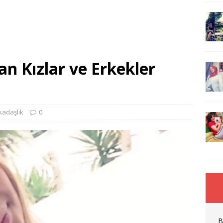
an Kızlar ve Erkekler
kadaşlık
0
B