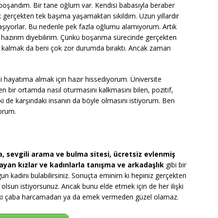
oşandım. Bir tane oğlum var. Kendisi babasıyla beraber
 gerçekten tek başıma yaşamaktan sıkıldım. Uzun yıllardır
şıyorlar. Bu nedenle pek fazla oğlumu alamıyorum. Artık
a hazırım diyebilirim. Çünkü boşanma sürecinde gerçekten
 kalmak da beni çok zor durumda bıraktı. Ancak zaman
i hayatıma almak için hazır hissediyorum. Üniversite
en bir ortamda nasıl oturmasını kalkmasını bilen, pozitif,
 ki de karşındaki insanın da böyle olmasını istiyorum. Ben
yorum.
, sevgili arama ve bulma sitesi, ücretsiz evlenmiş
arayan kızlar ve kadınlarla tanışma ve arkadaşlık
gibi bir
gun kadını bulabilirsiniz. Sonuçta eminim ki hepiniz gerçekten
iz olsun istiyorsunuz. Ancak bunu elde etmek için de her ilişki
ilişki çaba harcamadan ya da emek vermeden güzel olamaz.