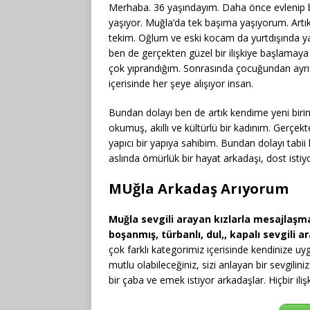
Merhaba. 36 yaşındayım. Daha önce evlenip b
yaşıyor. Muğla’da tek başıma yaşıyorum. Artık
tekim. Oğlum ve eski kocam da yurtdışında ya
ben de gerçekten güzel bir ilişkiye başlamay
çok yıprandığım. Sonrasında çocuğundan ayrı
içerisinde her şeye alışıyor insan.
Bundan dolayı ben de artık kendime yeni birin
okumuş, akıllı ve kültürlü bir kadınım. Gerçekt
yapıcı bir yapıya sahibim. Bundan dolayı tabii
aslında ömürlük bir hayat arkadaşı, dost isti
MUğla Arkadaş Arıyorum
Muğla sevgili arayan kızlarla mesajlaşma
boşanmış, türbanlı, dul,, kapalı sevgili 
çok farklı kategorimiz içerisinde kendinize uy
mutlu olabileceğiniz, sizi anlayan bir sevgilin
bir çaba ve emek istiyor arkadaşlar. Hiçbir 