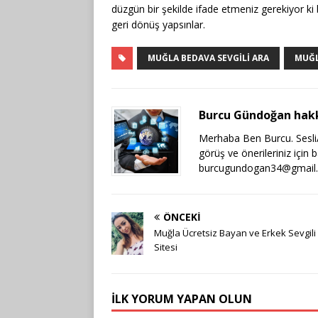
düzgün bir şekilde ifade etmeniz gerekiyor ki
geri dönüş yapsınlar.
MUĞLA BEDAVA SEVGILI ARA
MUĞL
Burcu Gündoğan hak
Merhaba Ben Burcu. SesliAr
görüş ve önerileriniz için 
burcugundogan34@gmail
ÖNCEKI
Muğla Ücretsiz Bayan ve Erkek Sevgil
Sitesi
İLK YORUM YAPAN OLUN