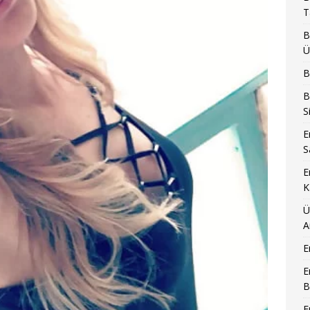
T
B
Ü
B
B
S
E
S
E
K
Ü
A
E
E
B
E