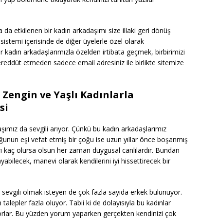
 da etkilenen bir kadın arkadaşımı size illaki geri dönüş
sistemi içerisinde de diğer üyelerle özel olarak
 kadın arkadaşlarımızla özelden irtibata geçmek, birbirimizi
tereddüt etmeden sadece email adresiniz ile birlikte sitemize
 Zengin ve Yaşlı Kadınlarla
si
şımız da sevgili arıyor. Çünkü bu kadın arkadaşlarımız
oğunun eşi vefat etmiş bir çoğu ise uzun yıllar önce boşanmış
arı kaç olursa olsun her zaman duygusal canlılardır. Bundan
abilecek, manevi olarak kendilerini iyi hissettirecek bir
 sevgili olmak isteyen de çok fazla sayıda erkek bulunuyor.
alepler fazla oluyor. Tabii ki de dolayısıyla bu kadınlar
orlar. Bu yüzden yorum yaparken gerçekten kendinizi çok