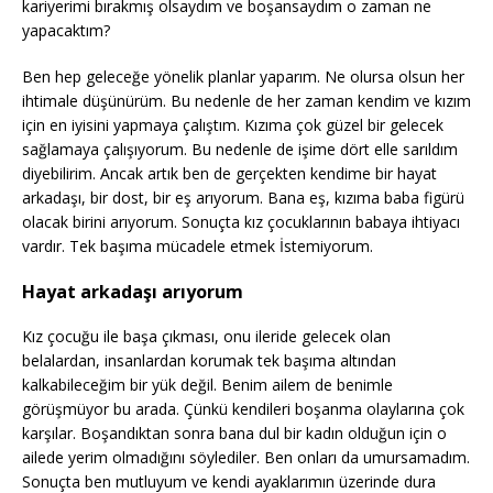
kariyerimi bırakmış olsaydım ve boşansaydım o zaman ne
yapacaktım?
Ben hep geleceğe yönelik planlar yaparım. Ne olursa olsun her
ihtimale düşünürüm. Bu nedenle de her zaman kendim ve kızım
için en iyisini yapmaya çalıştım. Kızıma çok güzel bir gelecek
sağlamaya çalışıyorum. Bu nedenle de işime dört elle sarıldım
diyebilirim. Ancak artık ben de gerçekten kendime bir hayat
arkadaşı, bir dost, bir eş arıyorum. Bana eş, kızıma baba figürü
olacak birini arıyorum. Sonuçta kız çocuklarının babaya ihtiyacı
vardır. Tek başıma mücadele etmek İstemiyorum.
Hayat arkadaşı arıyorum
Kız çocuğu ile başa çıkması, onu ileride gelecek olan
belalardan, insanlardan korumak tek başıma altından
kalkabileceğim bir yük değil. Benim ailem de benimle
görüşmüyor bu arada. Çünkü kendileri boşanma olaylarına çok
karşılar. Boşandıktan sonra bana dul bir kadın olduğun için o
ailede yerim olmadığını söylediler. Ben onları da umursamadım.
Sonuçta ben mutluyum ve kendi ayaklarımın üzerinde dura