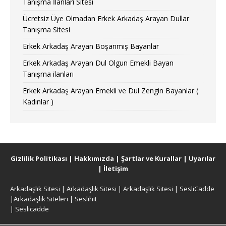
Tanışma İlanları Sitesi
Ücretsiz Üye Olmadan Erkek Arkadaş Arayan Dullar
Tanışma Sitesi
Erkek Arkadaş Arayan Boşanmış Bayanlar
Erkek Arkadaş Arayan Dul Olgun Emekli Bayan
Tanışma ilanları
Erkek Arkadaş Arayan Emekli ve Dul Zengin Bayanlar (
Kadınlar )
Gizlilik Politikası
|
Hakkımızda
|
Şartlar ve Kurallar
|
Uyarılar
|
İletişim
Arkadaşlık Sitesi
|
Arkadaşlık Sitesi
|
Arkadaşlık Sitesi
|
SesliCadde
|
Arkadaşlık Siteleri
|
Seslihit
|
Seslicadde