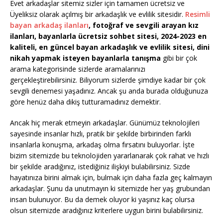
Evet arkadaşlar sitemiz sizler için tamamen ücretsiz ve
Üyeliksiz olarak açılmış bir arkadaşlık ve evlilik sitesidir.
Resimli
bayan arkadaş ilanları
, fotoğraf ve sevgili arayan kız
ilanları, bayanlarla ücretsiz sohbet sitesi, 2024-2023 en
kaliteli, en güncel bayan arkadaşlık ve evlilik sitesi, dini
nikah yapmak isteyen bayanlarla tanışma
gibi bir çok
arama kategorisinde sizlerde aramalarınızı
gerçekleştirebilirsiniz. Biliyorum sizlerde şimdiye kadar bir çok
sevgili denemesi yaşadınız. Ancak şu anda burada olduğunuza
göre henüz daha dikiş tutturamadınız demektir.
Ancak hiç merak etmeyin arkadaşlar. Günümüz teknolojileri
sayesinde insanlar hızlı, pratik bir şekilde birbirinden farklı
insanlarla konuşma, arkadaş olma fırsatını buluyorlar. İşte
bizim sitemizde bu teknolojiden yararlanarak çok rahat ve hızlı
bir şekilde aradığınız, istediğiniz ilişkiyi bulabilirsiniz. Sizde
hayatınıza birini almak için, bulmak için daha fazla geç kalmayın
arkadaşlar. Şunu da unutmayın ki sitemizde her yaş grubundan
insan bulunuyor. Bu da demek oluyor ki yaşınız kaç olursa
olsun sitemizde aradığınız kriterlere uygun birini bulabilirsiniz.