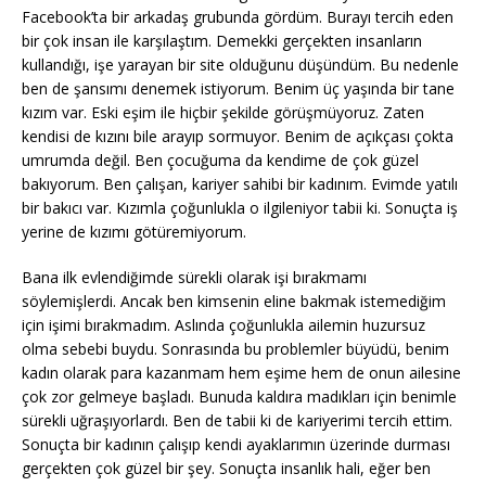
Facebook’ta bir arkadaş grubunda gördüm. Burayı tercih eden
bir çok insan ile karşılaştım. Demekki gerçekten insanların
kullandığı, işe yarayan bir site olduğunu düşündüm. Bu nedenle
ben de şansımı denemek istiyorum. Benim üç yaşında bir tane
kızım var. Eski eşim ile hiçbir şekilde görüşmüyoruz. Zaten
kendisi de kızını bile arayıp sormuyor. Benim de açıkçası çokta
umrumda değil. Ben çocuğuma da kendime de çok güzel
bakıyorum. Ben çalışan, kariyer sahibi bir kadınım. Evimde yatılı
bir bakıcı var. Kızımla çoğunlukla o ilgileniyor tabii ki. Sonuçta iş
yerine de kızımı götüremiyorum.
Bana ilk evlendiğimde sürekli olarak işi bırakmamı
söylemişlerdi. Ancak ben kimsenin eline bakmak istemediğim
için işimi bırakmadım. Aslında çoğunlukla ailemin huzursuz
olma sebebi buydu. Sonrasında bu problemler büyüdü, benim
kadın olarak para kazanmam hem eşime hem de onun ailesine
çok zor gelmeye başladı. Bunuda kaldıra madıkları için benimle
sürekli uğraşıyorlardı. Ben de tabii ki de kariyerimi tercih ettim.
Sonuçta bir kadının çalışıp kendi ayaklarımın üzerinde durması
gerçekten çok güzel bir şey. Sonuçta insanlık hali, eğer ben