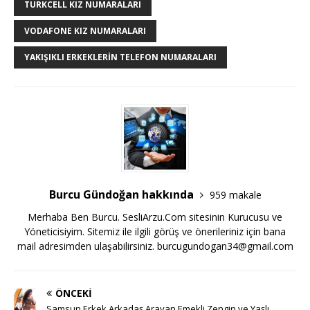
TURKCELL KIZ NUMARALARI
VODAFONE KIZ NUMARALARI
YAKIŞIKLI ERKEKLERIN TELEFON NUMARALARI
Burcu Gündoğan hakkında
959 makale
Merhaba Ben Burcu. SesliArzu.Com sitesinin Kurucusu ve
Yöneticisiyim. Sitemiz ile ilgili görüş ve önerileriniz için bana
mail adresimden ulaşabilirsiniz.
burcugundogan34@gmail.com
ÖNCEKI
Samsun Erkek Arkadaş Arayan Emekli Zengin ve Yaşlı