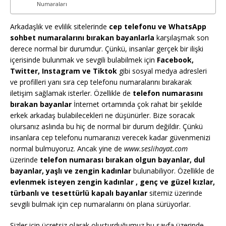
Numaraları
Arkadaşlık ve evlilik sitelerinde
cep telefonu ve WhatsApp
sohbet numaralarını bırakan bayanlarla
karşılaşmak son
derece normal bir durumdur. Çünkü, insanlar gerçek bir ilişki
içerisinde bulunmak ve sevgili bulabilmek için
Facebook,
Twitter, Instagram ve Tiktok
gibi sosyal medya adresleri
ve profilleri yanı sıra cep telefonu numaralarını bırakarak
iletişim sağlamak isterler. Özellikle de
telefon numarasını
bırakan bayanlar
İnternet ortamında çok rahat bir şekilde
erkek arkadaş bulabilecekleri ne düşünürler. Bize soracak
olursanız aslında bu hiç de normal bir durum değildir. Çünkü
insanlara cep telefonu numaranızı verecek kadar güvenmenizi
normal bulmuyoruz. Ancak yine de
www.seslihayat.com
üzerinde
telefon numarası bırakan olgun bayanlar, dul
bayanlar, yaşlı ve zengin kadınlar
bulunabiliyor. Özellikle de
evlenmek isteyen zengin kadınlar , genç ve güzel kızlar,
türbanlı ve tesettürlü kapalı bayanlar
sitemiz üzerinde
sevgili bulmak için cep numaralarını ön plana sürüyorlar.
Sizler için ücretsiz olarak oluşturduğumuz bu sayfa üzerinde