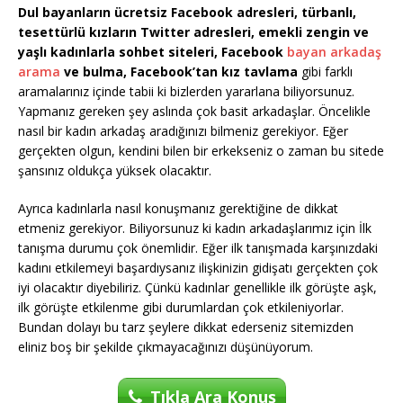
Dul bayanların ücretsiz Facebook adresleri, türbanlı,
tesettürlü kızların Twitter adresleri, emekli zengin ve
yaşlı kadınlarla sohbet siteleri, Facebook
bayan arkadaş
arama
ve bulma, Facebook’tan kız tavlama
gibi farklı
aramalarınız içinde tabii ki bizlerden yararlana biliyorsunuz.
Yapmanız gereken şey aslında çok basit arkadaşlar. Öncelikle
nasıl bir kadın arkadaş aradığınızı bilmeniz gerekiyor. Eğer
gerçekten olgun, kendini bilen bir erkekseniz o zaman bu sitede
şansınız oldukça yüksek olacaktır.
Ayrıca kadınlarla nasıl konuşmanız gerektiğine de dikkat
etmeniz gerekiyor. Biliyorsunuz ki kadın arkadaşlarımız için İlk
tanışma durumu çok önemlidir. Eğer ilk tanışmada karşınızdaki
kadını etkilemeyi başardıysanız ilişkinizin gidişatı gerçekten çok
iyi olacaktır diyebiliriz. Çünkü kadınlar genellikle ilk görüşte aşk,
ilk görüşte etkilenme gibi durumlardan çok etkileniyorlar.
Bundan dolayı bu tarz şeylere dikkat ederseniz sitemizden
eliniz boş bir şekilde çıkmayacağınızı düşünüyorum.
Tıkla Ara Konuş